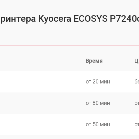
принтера Kyocera ECOSYS P7240
Время
Ц
от 20 мин
б
от 80 мин
о
от 50 мин
о