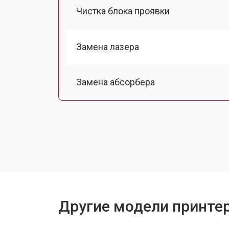
Чистка блока проявки
Замена лазера
Замена абсорбера
Ремонт автоподатчика
Замена тормозной площадки
Замена термопленки
Другие модели принтер
Замена печки