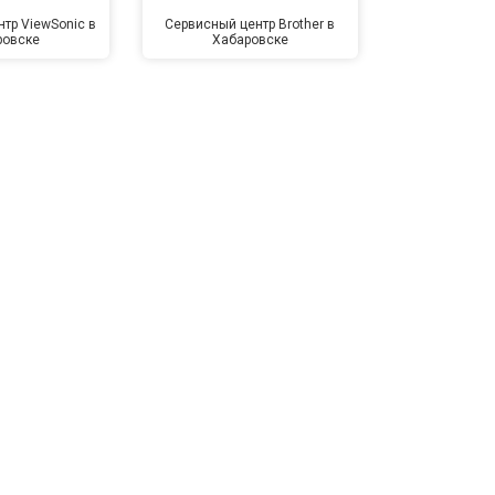
тр ViewSonic в
Сервисный центр Brother в
Сервисный 
ровске
Хабаровске
Хаба