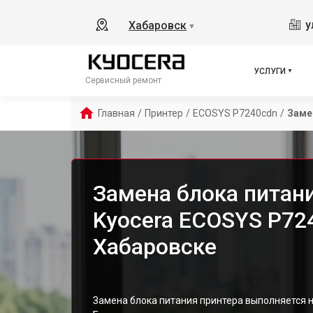
у
Хабаровск
▼
УСЛУГИ
Сервисный ремонт
Главная
/
Принтер
/
ECOSYS P7240cdn
/
Заме
Замена блока питан
Kyocera ECOSYS P72
Хабаровске
Замена блока питания принтера выполняется 