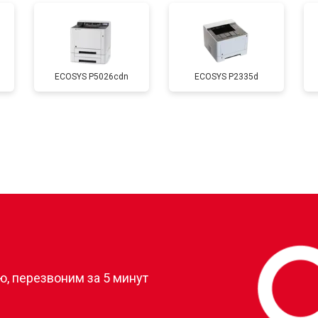
от 60 мин
о
ECOSYS P5026cdn
ECOSYS P2335d
от 80 мин
о
от 50 мин
о
от 60 мин
о
?
, перезвоним за 5 минут