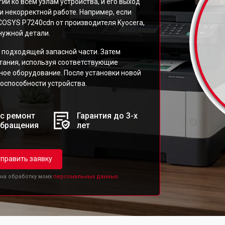
ии ко всем узлам устройства, и его выход
и некорректной работе. Например, если
COSYS P7240cdn от производителя Kyocera,
нужной детали.
 подходящей запасной части. Затем
итания, используя соответствующие
ьное оборудование. После установки новой
оспособности устройства.
с ремонт
Гарантия до 3-х
обращения
лет
править заявку
 на обработку моих
персональных данных.