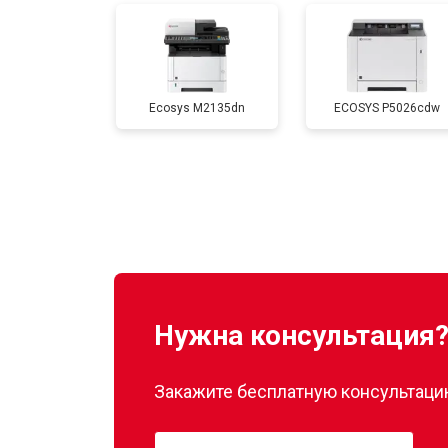
Замена печатной головки
Ecosys M2135dn
ECOSYS P5026cdw
Замена каретки
Замена Wi-Fi
Замена вала
Нужна консультация
Закажите бесплатную консультацию