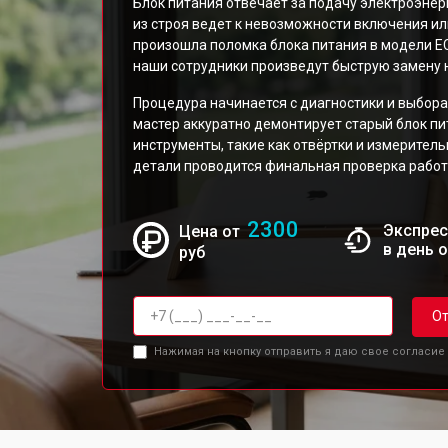
Блок питания отвечает за подачу электроэнерг
из строя ведет к невозможности включения ил
произошла поломка блока питания в модели E
наши сотрудники произведут быструю замену 
Процедура начинается с диагностики и выбора
мастер аккуратно демонтирует старый блок п
инструменты, такие как отвёртки и измерител
детали проводится финальная проверка работ
2300
Экспрес
Цена от
в день 
руб
От
Нажимая на кнопку отправить я даю свое согласие