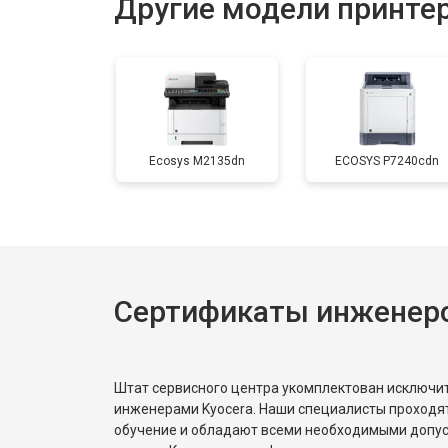
Другие модели принтер
Замена печки
Замена печатной головки
Ecosys M2135dn
ECOSYS P7240cdn
Замена каретки
Замена Wi-Fi
Сертификаты инженеро
Замена блока питания
Замена вала
Штат сервисного центра укомплектован исключ
инженерами Kyocera. Наши специалисты проходя
обучение и обладают всеми необходимыми допу