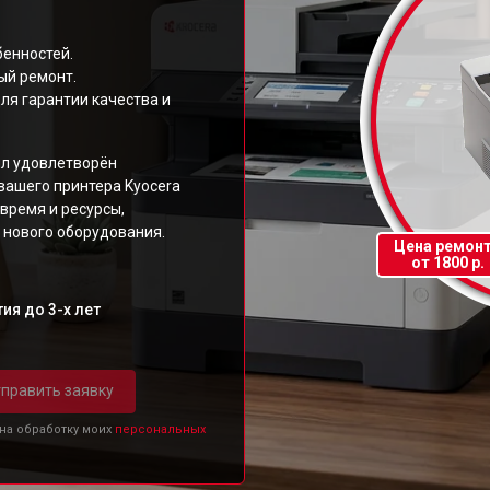
бенностей.
ый ремонт.
ля гарантии качества и
ыл удовлетворён
вашего принтера Kyocera
время и ресурсы,
 нового оборудования.
Цена ремон
от 1800 р.
ия до 3-х лет
править заявку
 на обработку моих
персональных