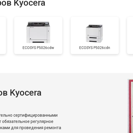
ов Kyocera
от 70 мин
о
от 80 мин
о
ECOSYS P5026cdw
ECOSYS P5026cdn
от 60 мин
о
от 70 мин
о
в Kyocera
от 50 мин
о
от 80 мин
о
ительно сертифицированными
т обязательное регулярное
сками для проведения ремонта