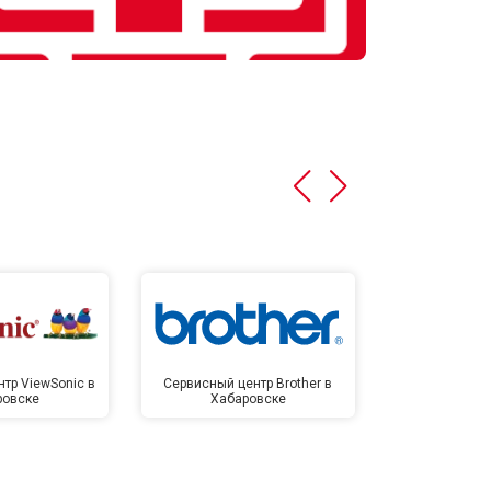
тр ViewSonic в
Сервисный центр Brother в
Сервисный 
ровске
Хабаровске
Хаба