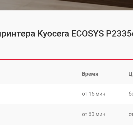
принтера Kyocera ECOSYS P2335
Время
Ц
от 15 мин
б
от 60 мин
о