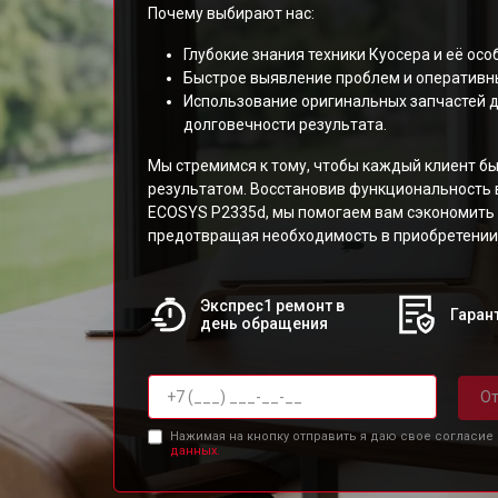
Почему выбирают нас:
Глубокие знания техники Куосера и её осо
Быстрое выявление проблем и оперативн
Использование оригинальных запчастей д
долговечности результата.
Мы стремимся к тому, чтобы каждый клиент б
результатом. Восстановив функциональность 
ECOSYS P2335d, мы помогаем вам сэкономить 
предотвращая необходимость в приобретении
Экспрес1 ремонт в
Гарант
день обращения
От
Нажимая на кнопку отправить я даю свое согласие
данных.