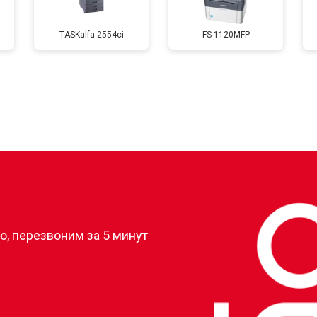
TASKalfa 2554ci
FS-1120MFP
от 60 мин
о
от 80 мин
о
от 70 мин
о
?
, перезвоним за 5 минут