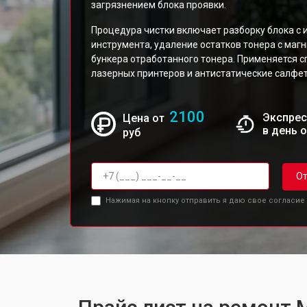
загрязнением блока проявки.
Процедура чистки включает разборку блока с
инструмента, удаление остатков тонера с маг
бункера отработанного тонера. Применяется с
лазерных принтеров и антистатические салфет
2100
Экспрес
Цена от
в день 
руб
От
Нажимая на кнопку отправить я даю свое согласие