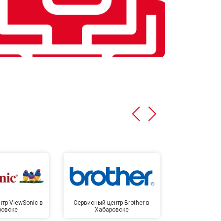
тр ViewSonic в
Сервисный центр Brother в
Сервисный 
ровске
Хабаровске
Хаба