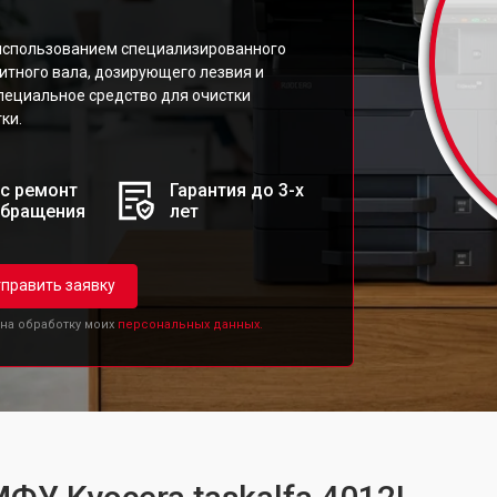
 использованием специализированного
нитного вала, дозирующего лезвия и
пециальное средство для очистки
ки.
с ремонт
Гарантия до 3-х
обращения
лет
править заявку
 на обработку моих
персональных данных.