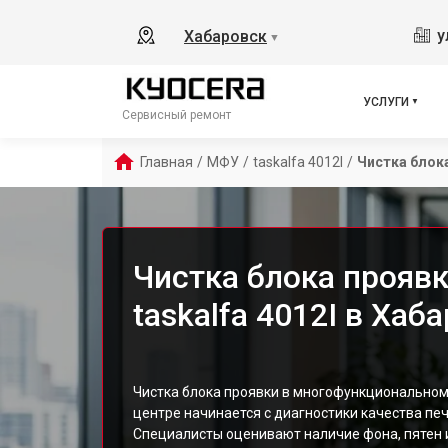
у
Хабаровск
▼
УСЛУГИ
Сервисный ремонт
Главная
/
МФУ
/
taskalfa 4012I
/
Чистка блок
Чистка блока прояв
taskalfa 4012I в Хаб
Чистка блока проявки в многофункциональном
центре начинается с диагностики качества печа
Специалисты оценивают наличие фона, пятен 