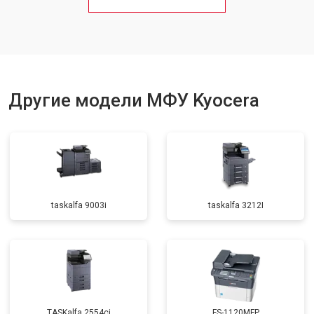
Замена блока питания
от 2500 ₽
Заказать
Замена вала
от 3500 ₽
Заказать
Другие модели МФУ Kyocera
taskalfa 9003i
taskalfa 3212I
TASKalfa 2554ci
FS-1120MFP