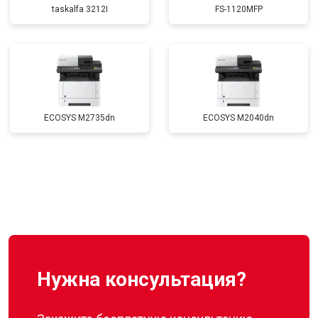
taskalfa 3212I
FS-1120MFP
ECOSYS M2735dn
ECOSYS M2040dn
Нужна консультация?